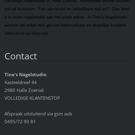
Gezellige nagelstudio in Halle Zoersel. Honderden mooie kleuren
om uit te kiezen. Fan van leuke en betaalbare nail art? Dan bent
u in onze nagelstudio aan het juiste adres. In Tine's Nagelstudio
werken we enkel met gel van betrouwbare en degelijke kwaliteit.
Uitsluitend op afspraak.
Contact
Tine's Nagelstudio
Kasteeldreef 44
2980 Halle Zoersel
VOLLEDIGE KLANTENSTOP
Afspraak uitsluitend via gsm aub
0495/72 90 81